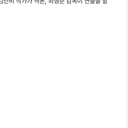
김단비 작가가 극본, 최형준 감독이 연출을 맡