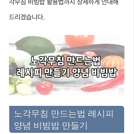
각무침 비빔밥 활용법까지 상세하게 안내해
드리겠습니다.
노각무침 만드는법 레시피
양념 비빔밥 만들기