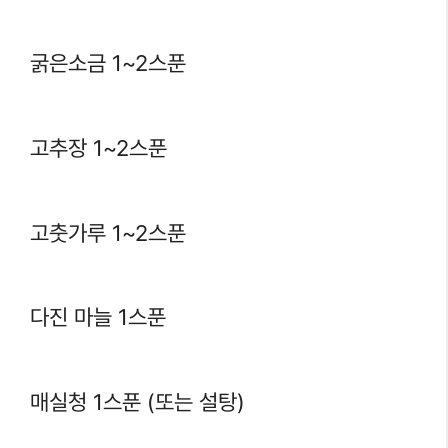
굵은소금 1~2스푼
고추장 1~2스푼
고춧가루 1~2스푼
다진 마늘 1스푼
매실청 1스푼 (또는 설탕)