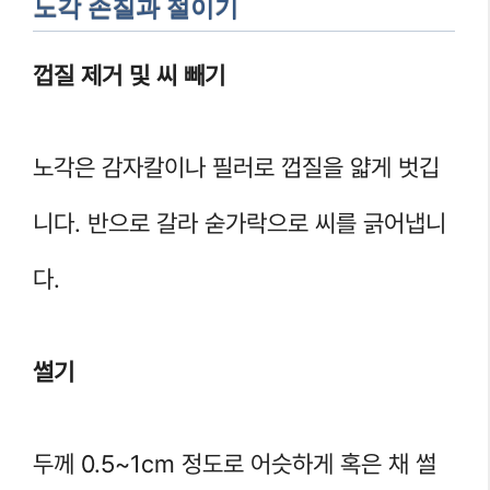
노각 손질과 절이기
껍질 제거 및 씨 빼기
노각은 감자칼이나 필러로 껍질을 얇게 벗깁
니다. 반으로 갈라 숟가락으로 씨를 긁어냅니
다.
썰기
두께 0.5~1cm 정도로 어슷하게 혹은 채 썰