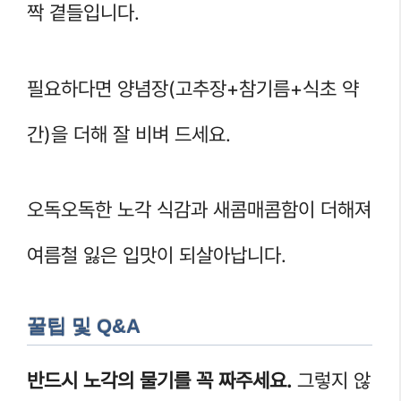
짝 곁들입니다.
필요하다면 양념장(고추장+참기름+식초 약
간)을 더해 잘 비벼 드세요.
오독오독한 노각 식감과 새콤매콤함이 더해져
여름철 잃은 입맛이 되살아납니다.
꿀팁 및 Q&A
반드시 노각의 물기를 꼭 짜주세요.
그렇지 않