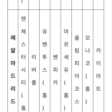
)
맨
체
유
마
레
올
모
스
벤
르
알
림
나
카
터
리
투
벤
세
마
피
코
이
시
버
스
피
유
드
아
(
라
티
풀
(
카
(
리
코
홈
트
(
홈
홈
드
스
)
홈
)
)