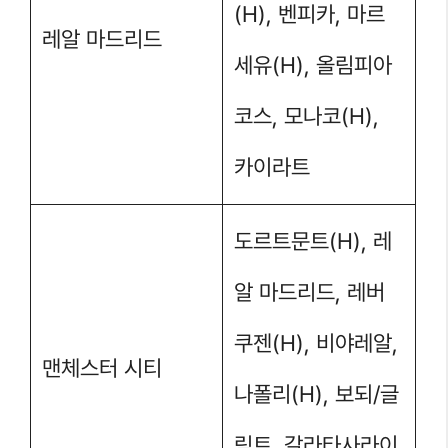
(H), 벤피카, 마르
레알 마드리드
세유(H), 올림피아
코스, 모나코(H),
카이라트
도르트문트(H), 레
알 마드리드, 레버
쿠젠(H), 비야레알,
맨체스터 시티
나폴리(H), 보되/글
림트, 갈라타사라이