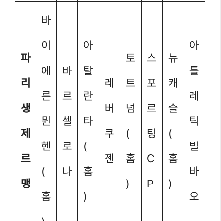
바
이
아
아
파
토
스
뉴
에
바
탈
틀
리
레
트
포
캐
른
르
란
레
생
버
넘
르
슬
뮌
셀
타
틱
제
쿠
(
팅
(
헨
로
(
빌
르
젠
홈
C
홈
(
나
홈
바
맹
)
P
)
홈
)
오