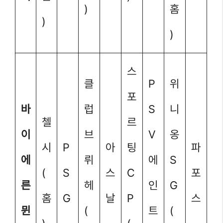
)
홈
)
)
스
클
P
위
포
바
럽
S
니
첼
르
이
브
V
옹
시
P
아
팅
파
에
뤼
에
S
(
S
스
C
포
른
헤
인
G
홈
G
날
P
스
뮌
(
트
(