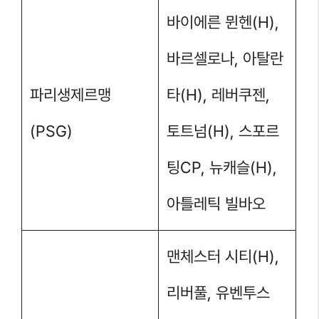
바이에른 뮌헨(H),
바르셀로나, 아탈란
파리생제르맹
타(H), 레버쿠젠,
(PSG)
토트넘(H), 스포르
팅CP, 뉴캐슬(H),
아틀레틱 빌바오
맨체스터 시티(H),
리버풀, 유벤투스