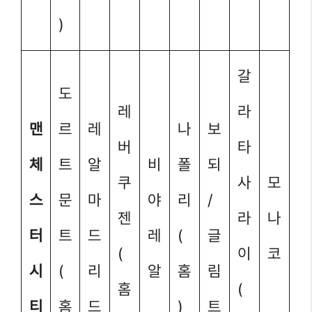
)
갈
도
레
라
맨
르
레
나
보
버
타
체
트
알
비
폴
되
쿠
사
모
스
문
마
야
리
/
젠
라
나
터
트
드
레
(
글
(
이
코
시
(
리
알
홈
림
홈
(
티
홈
드
)
트