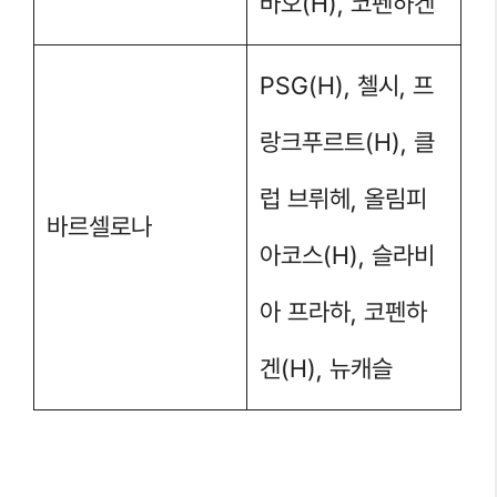
바오(H), 코펜하겐
PSG(H), 첼시, 프
랑크푸르트(H), 클
럽 브뤼헤, 올림피
바르셀로나
아코스(H), 슬라비
아 프라하, 코펜하
겐(H), 뉴캐슬