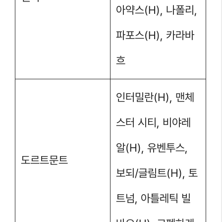
아약스(H), 나폴리,
파포스(H), 카라바
흐
인터밀란(H), 맨체
스터 시티, 비야레
알(H), 유벤투스,
도르트문트
보되/글림트(H), 토
트넘, 아틀레틱 빌