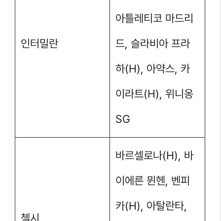
아틀레티코 마드리
인터밀란
드, 슬라비아 프라
하(H), 아약스, 카
이라트(H), 위니옹
SG
바르셀로나(H), 바
이에른 뮌헨, 벤피
카(H), 아탈란타,
첼시