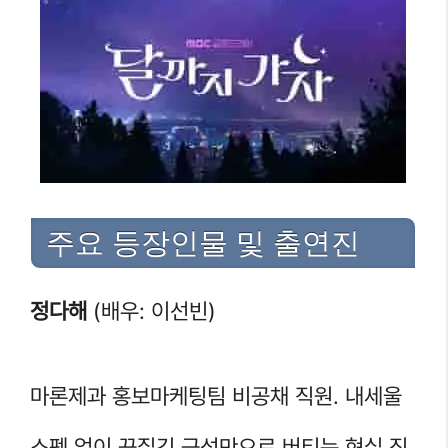
주요 등장인물 및 출연진
정다해
(배우: 이선빈)
마론제과 홍보마케팅팀 비공채 직원. 내세울
스펙 없이 끈질긴 근성만으로 버티는 현실 직