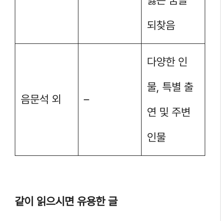
되찾음
다양한 인
물, 특별 출
음문석 외
–
연 및 주변
인물
같이 읽으시면 유용한 글