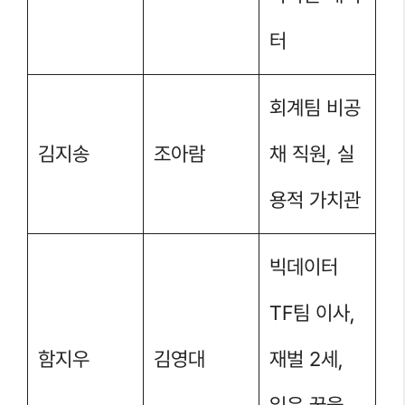
터
회계팀 비공
김지송
조아람
채 직원, 실
용적 가치관
빅데이터
TF팀 이사,
함지우
김영대
재벌 2세,
잃은 꿈을