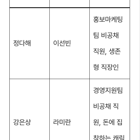
홍보마케팅
팀 비공채
정다해
이선빈
직원, 생존
형 직장인
경영지원팀
비공채 직
강은상
라미란
원, 돈에 집
착하는 캐릭