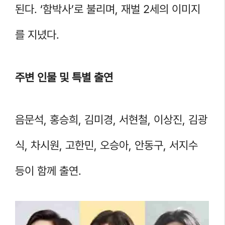
된다. ‘함박사’로 불리며, 재벌 2세의 이미지
를 지녔다.
주변 인물 및 특별 출연
음문석, 홍승희, 김미경, 서현철, 이상진, 김광
식, 차시원, 고한민, 오승아, 안동구, 서지수
등이 함께 출연.