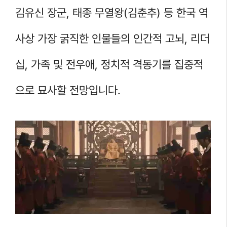
김유신 장군, 태종 무열왕(김춘추) 등 한국 역
사상 가장 굵직한 인물들의 인간적 고뇌, 리더
십, 가족 및 전우애, 정치적 격동기를 집중적
으로 묘사할 전망입니다.