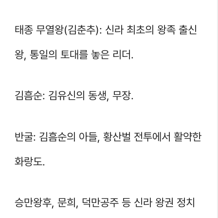
태종 무열왕(김춘추): 신라 최초의 왕족 출신
왕, 통일의 토대를 놓은 리더.
김흠순: 김유신의 동생, 무장.
반굴: 김흠순의 아들, 황산벌 전투에서 활약한
화랑도.
승만왕후, 문희, 덕만공주 등 신라 왕권 정치