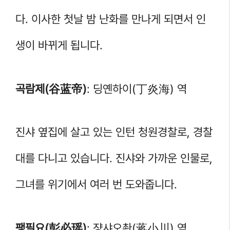
다. 이사한 첫날 밤 난화를 만나게 되면서 인
생이 바뀌게 됩니다.
곡람제(谷蓝帝)
: 딩옌하이(丁炎海) 역
진샤 옆집에 살고 있는 인턴 청원경찰로, 경찰
대를 다니고 있습니다. 진샤와 가까운 인물로,
그녀를 위기에서 여러 번 도와줍니다.
팽필요(彭必瑶)
: 쟝샤오촨(蒋小川) 역