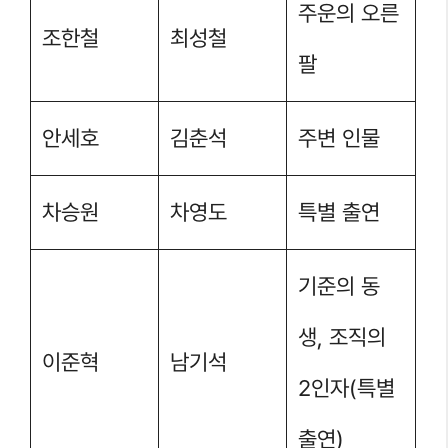
주운의 오른
조한철
최성철
팔
안세호
김춘석
주변 인물
차승원
차영도
특별 출연
기준의 동
생, 조직의
이준혁
남기석
2인자(특별
출연)