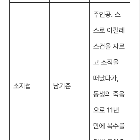
주인공. 스
스로 아킬레
스건을 자르
고 조직을
떠났다가,
소지섭
남기준
동생의 죽음
으로 11년
만에 복수를