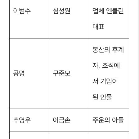
이범수
심성원
업체 엔클린
대표
봉산의 후계
자, 조직에
공명
구준모
서 기업이
된 인물
추영우
이금손
주운의 아들