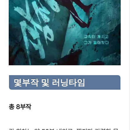
몇부작 및 러닝타임
총 8부작