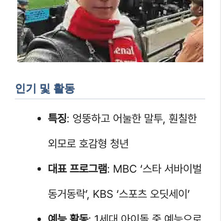
인기 및 활동
특징
: 엉뚱하고 어눌한 말투, 훤칠한
외모로 호감형 청년
대표 프로그램
: MBC ‘스타 서바이벌
동거동락’, KBS ‘스포츠 오딧세이’
예능 활동
: 1세대 아이돌 중 예능으로