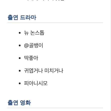
출연 드라마
뉴 논스톱
@골뱅이
딱좋아
귀엽거나 미치거나
피아니시모
출연 영화